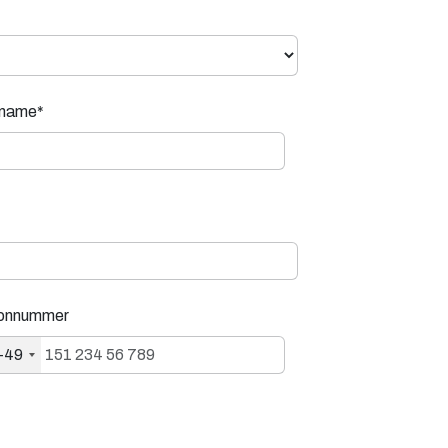
name*
fonnummer
+49